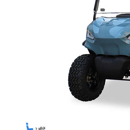
2
सीटें