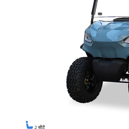
2
सीटें