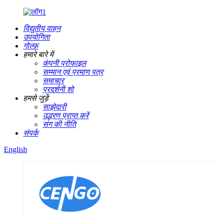
विद्युतीय वाहन
उपयोगिता
गोल्फ़
हमारे बारे में
कंपनी प्रोफाइल
सम्मान एवं प्रमाण पत्र
समाचार
प्रदर्शनी शो
हमसे जुड़ें
साझेदारी
उद्धरण प्राप्त करें
संग की नीति
संपर्क
English