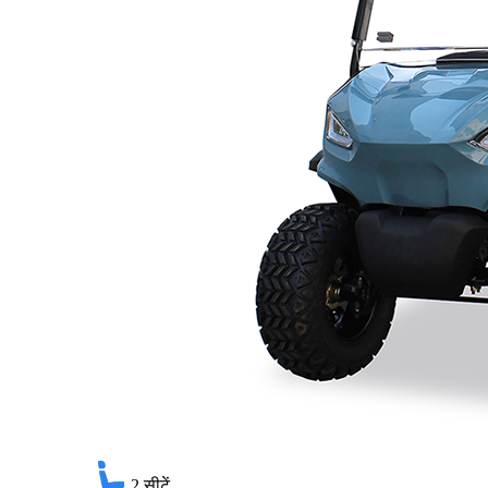
2
सीटें