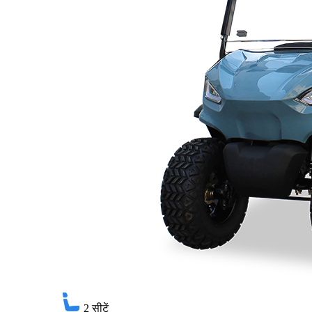
2
सीटें